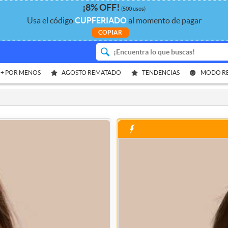
¡
8%
OFF
!
(500 usos)
Usa el código
CUPFERIADO
al momento de pagar
COPIAR
 + POR MENOS
AGOSTO REMATADO
TENDENCIAS
MODO R