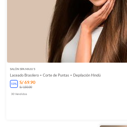
SALÓN SPA MAJU´S
Laceado Brasilero + Corte de Puntas + Depilación Hindú
S/ 69.90
53
%
S/ 150.00
30
Vendidos