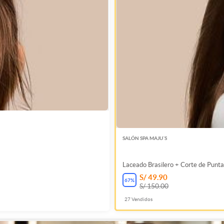
SALÓN SPA MAJU´S
Laceado Brasilero + Corte de Punta
S/ 49.90
67
%
S/ 150.00
27
Vendidos