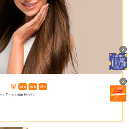
×
×
01
d
01
h
38
m
s + Depilación Hindú