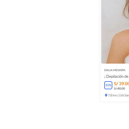
DALIA MEDISPA
¡ Depilación de 
S/ 39.0
51
%
S/ 80.00
7.8 km | Urb Sa