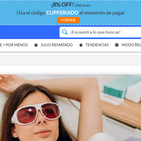
¡
8%
OFF
!
(500 usos)
Usa el código
CUPFERIADO
al momento de pagar
COPIAR
E + POR MENOS
JULIO REMATADO
TENDENCIAS
MODO RE