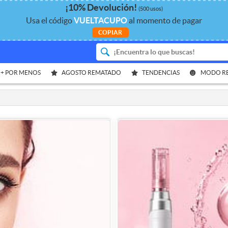
¡
10%
Devolución
!
(500 usos)
Usa el código
VUELTACUPO
al momento de pagar
COPIAR
 + POR MENOS
AGOSTO REMATADO
TENDENCIAS
MODO R