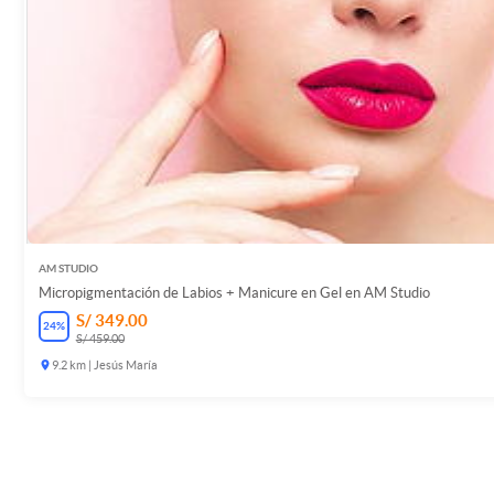
AM STUDIO
Micropigmentación de Labios + Manicure en Gel en AM Studio
S/ 349.00
24
%
S/ 459.00
9.2 km | Jesús María