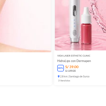
VIDA LASER ESTHETIC CLINIC
HidraLips con Dermapen
S/ 39.00
80
%
S/ 199.00
2.8 km | Santiago de Surco
3
Vendidos